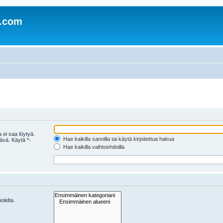
i.com
 ei saa löytyä.
Hae kaikilla sanoilla tai käytä kirjoitettua hakua
tävä. Käytä *-
Hae kaikilla vaihtoehdoilla
olelta.