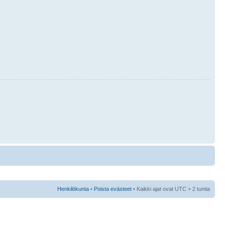
Henkilökunta
•
Poista evästeet
• Kaikki ajat ovat UTC + 2 tuntia