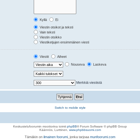
Kyllä
Ei
Viestin otsikot ja teksti
Vain teksti
Viestin otsikko
Viestiketjujen ensimmäinen viesti
Viestit
Aiheet
Nouseva
Laskeva
Merkkiä viestistä
Switch to mobile style
Keskustelufoorumin moottorina toimii
phpBB
® Forum Software © phpBB Group
Käännös, Lurttinen,
www.phpbbsuomi.com
Tämäkin on
ilmainen foorumi
, jonka tarjoaa
munfoorumi.com