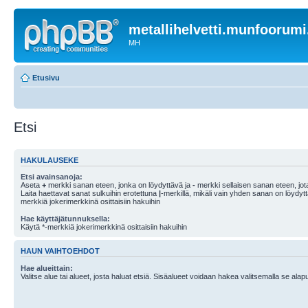
metallihelvetti.munfoorum
MH
Etusivu
Etsi
HAKULAUSEKE
Etsi avainsanoja:
Aseta
+
merkki sanan eteen, jonka on löydyttävä ja
-
merkki sellaisen sanan eteen, jota
Laita haettavat sanat sulkuihin erotettuna
|
-merkillä, mikäli vain yhden sanan on löydyt
merkkiä jokerimerkkinä osittaisiin hakuihin
Hae käyttäjätunnuksella:
Käytä *-merkkiä jokerimerkkinä osittaisiin hakuihin
HAUN VAIHTOEHDOT
Hae alueittain:
Valitse alue tai alueet, josta haluat etsiä. Sisäalueet voidaan hakea valitsemalla se alapu