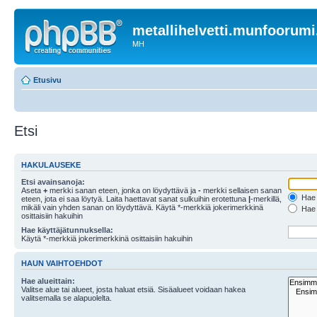
metallihelvetti.munfoorum
MH
Etusivu
Etsi
HAKULAUSEKE
Etsi avainsanoja:
Aseta
+
merkki sanan eteen, jonka on löydyttävä ja
-
merkki sellaisen sanan
Hae k
eteen, jota ei saa löytyä. Laita haettavat sanat sulkuihin erotettuna
|
-merkillä,
mikäli vain yhden sanan on löydyttävä. Käytä *-merkkiä jokerimerkkinä
Hae k
osittaisiin hakuihin
Hae käyttäjätunnuksella:
Käytä *-merkkiä jokerimerkkinä osittaisiin hakuihin
HAUN VAIHTOEHDOT
Hae alueittain:
Valitse alue tai alueet, josta haluat etsiä. Sisäalueet voidaan hakea
valitsemalla se alapuolelta.