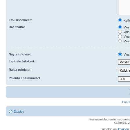
Etsi sisäalueet:
Kyll
Hae täältä:
Viest
Vain 
Viest
Viest
Näytä tulokset:
Viest
Lajittele tulokset:
Rajaa tulokset:
Palauta ensimmäiset:
Error 
Etusivu
Keskustelufoorumin moottorina
Käännös, Lu
Tämäkin on
ilmainen