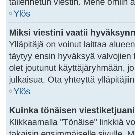
tallennetun viestin. Mene omiin a
Ylös
Miksi viestini vaatii hyväksyn
Ylläpitäjä on voinut laittaa alueen
täytyy ensin hyväksyä valvojien 
olet joutunut käyttäjäryhmään, jo
julkaisua. Ota yhteyttä ylläpitäjii
Ylös
Kuinka tönäisen viestiketjuan
Klikkaamalla "Tönäise" linkkiä voi
takaisin ensimmäiselle sivulle. M