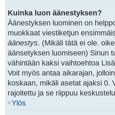
Kuinka luon äänestyksen?
Äänestyksen luominen on helppoa.
muokkaat viestiketjun ensimmäis
äänestys
. (Mikäli tätä ei ole. oik
äänsetyksen luomiseen) Sinun tu
vähintään kaksi vaihtoehtoa Lisää
Voit myös antaa aikarajan, jolloi
koskaan, mikäli asetat ajaksi 0.
rajoitettu ja se riippuu keskustel
Ylös