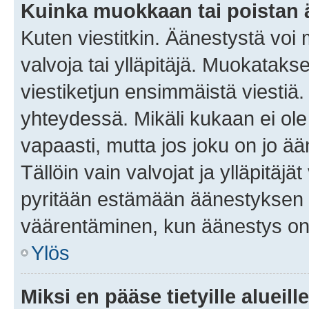
Kuinka muokkaan tai poistan
Kuten viestitkin. Äänestystä voi
valvoja tai ylläpitäjä. Muokatak
viestiketjun ensimmäistä viestiä
yhteydessä. Mikäli kukaan ei ol
vapaasti, mutta jos joku on jo ä
Tällöin vain valvojat ja ylläpitäjä
pyritään estämään äänestyksen 
väärentäminen, kun äänestys on
Ylös
Miksi en pääse tietyille alueill