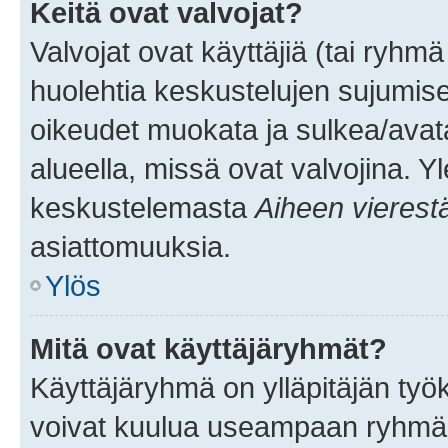
Keitä ovat valvojat?
Valvojat ovat käyttäjiä (tai ryhmä
huolehtia keskustelujen sujumise
oikeudet muokata ja sulkea/avata, 
alueella, missä ovat valvojina. Y
keskustelemasta
Aiheen vierest
asiattomuuksia.
Ylös
Mitä ovat käyttäjäryhmät?
Käyttäjäryhmä on ylläpitäjän työka
voivat kuulua useampaan ryhmään