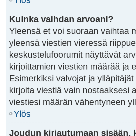
Kuinka vaihdan arvoani?
Yleensä et voi suoraan vaihtaa 
yleensä viestien vieressä riippu
keskustelufoorumit näyttävät ar
kirjoittamien viestien määrää ja er
Esimerkiksi valvojat ja ylläpitäjä
kirjoita viestiä vain nostaakses
viestiesi määrän vähentyneen yl
Ylös
Joudun kirjautumaan sisään, k