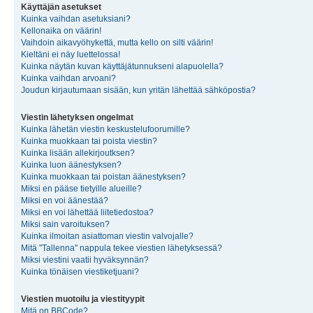
Käyttäjän asetukset
Kuinka vaihdan asetuksiani?
Kellonaika on väärin!
Vaihdoin aikavyöhykettä, mutta kello on silti väärin!
Kieltäni ei näy luettelossa!
Kuinka näytän kuvan käyttäjätunnukseni alapuolella?
Kuinka vaihdan arvoani?
Joudun kirjautumaan sisään, kun yritän lähettää sähköpostia?
Viestin lähetyksen ongelmat
Kuinka lähetän viestin keskustelufoorumille?
Kuinka muokkaan tai poista viestin?
Kuinka lisään allekirjoutksen?
Kuinka luon äänestyksen?
Kuinka muokkaan tai poistan äänestyksen?
Miksi en pääse tietyille alueille?
Miksi en voi äänestää?
Miksi en voi lähettää liitetiedostoa?
Miksi sain varoituksen?
Kuinka ilmoitan asiattoman viestin valvojalle?
Mitä "Tallenna" nappula tekee viestien lähetyksessä?
Miksi viestini vaatii hyväksynnän?
Kuinka tönäisen viestiketjuani?
Viestien muotoilu ja viestityypit
Mitä on BBCode?