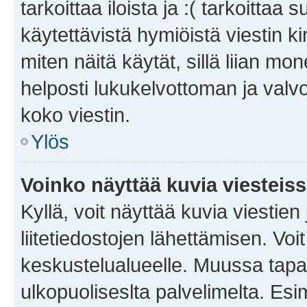
tarkoittaa iloista ja :( tarkoittaa 
käytettävistä hymiöistä viestin k
miten näitä käytät, sillä liian m
helposti lukukelvottoman ja valvo
koko viestin.
Ylös
Voinko näyttää kuvia viesteis
Kyllä, voit näyttää kuvia viestien 
liitetiedostojen lähettämisen. Vo
keskustelualueelle. Muussa tapa
ulkopuoliseslta palvelimelta. Es