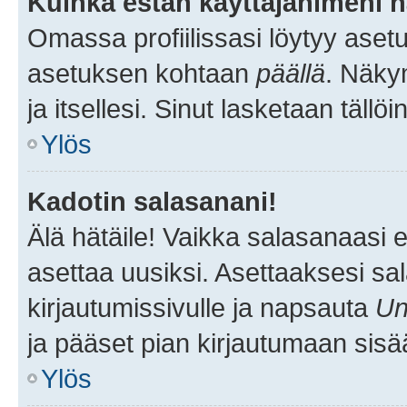
Kuinka estän käyttäjänimeni n
Omassa profiilissasi löytyy aset
asetuksen kohtaan
päällä
. Näkym
ja itsellesi. Sinut lasketaan tällö
Ylös
Kadotin salasanani!
Älä hätäile! Vaikka salasanaasi 
asettaa uusiksi. Asettaaksesi s
kirjautumissivulle ja napsauta
Un
ja pääset pian kirjautumaan sisä
Ylös