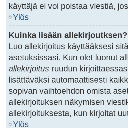
käyttäjä ei voi poistaa viestiä, jo
Ylös
Kuinka lisään allekirjoutksen?
Luo allekirjoitus käyttääksesi si
asetuksissasi. Kun olet luonut all
allekirjoitus
ruudun kirjoittaessasi
lisättäväksi automaattisesti kaikki
sopivan vaihtoehdon omista asetu
allekirjoituksen näkymisen viesti
allekirjoituksesta, kun kirjoitat uu
Ylös