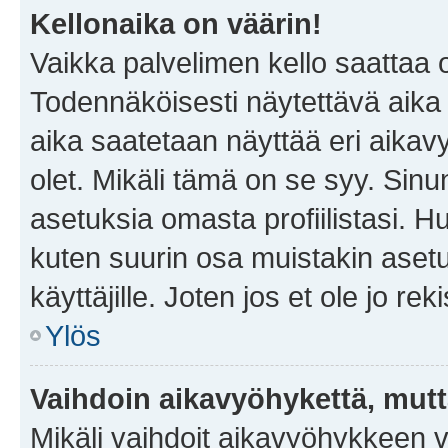
Kellonaika on väärin!
Vaikka palvelimen kello saattaa 
Todennäköisesti näytettävä aika
aika saatetaan näyttää eri aika
olet. Mikäli tämä on se syy. Si
asetuksia omasta profiilistasi. 
kuten suurin osa muistakin asetuks
käyttäjille. Joten jos et ole jo rek
Ylös
Vaihdoin aikavyöhykettä, mutta 
Mikäli vaihdoit aikavyöhykkeen 