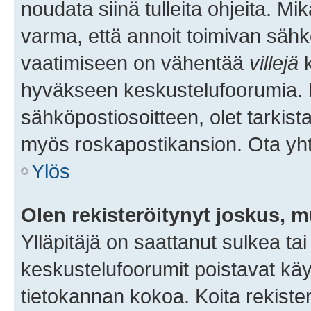
noudata siinä tulleita ohjeita. Mi
varma, että annoit toimivan sähk
vaatimiseen on vähentää
villejä
k
hyväkseen keskustelufoorumia. Mi
sähköpostiosoitteen, olet tarkista
myös roskapostikansion. Ota yhte
Ylös
Olen rekisteröitynyt joskus, 
Ylläpitäjä on saattanut sulkea ta
keskustelufoorumit poistavat k
tietokannan kokoa. Koita rekister