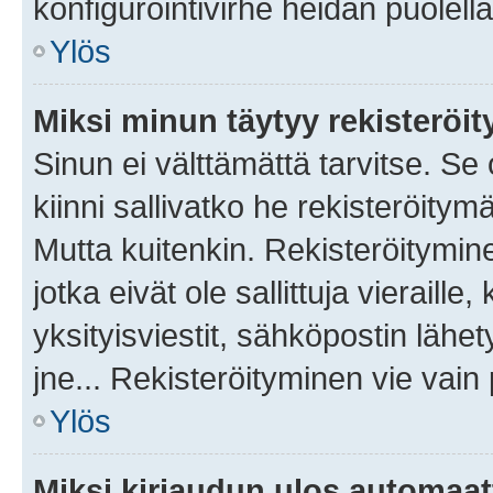
konfigurointivirhe heidän puolella
Ylös
Miksi minun täytyy rekisteröit
Sinun ei välttämättä tarvitse. Se
kiinni sallivatko he rekisteröitym
Mutta kuitenkin. Rekisteröitymine
jotka eivät ole sallittuja vierail
yksityisviestit, sähköpostin lähet
jne... Rekisteröityminen vie vain
Ylös
Miksi kirjaudun ulos automaat