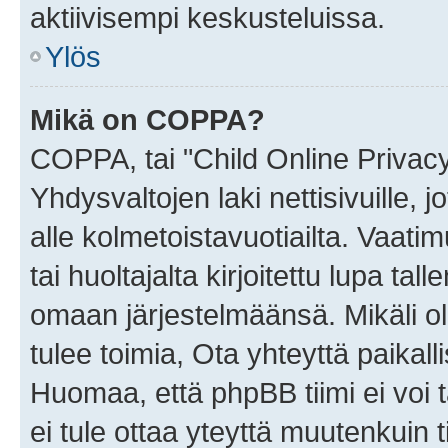
aktiivisempi keskusteluissa.
Ylös
Mikä on COPPA?
COPPA, tai "Child Online Privac
Yhdysvaltojen laki nettisivuille, 
alle kolmetoistavuotiailta. Vaa
tai huoltajalta kirjoitettu lupa ta
omaan järjestelmäänsä. Mikäli 
tulee toimia, Ota yhteyttä paika
Huomaa, että phpBB tiimi ei voi t
ei tule ottaa yteyttä muutenkuin t