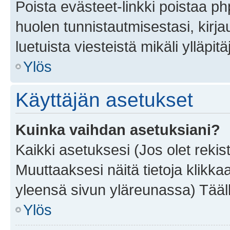
Poista evästeet-linkki poistaa p
huolen tunnistautmisestasi, kirja
luetuista viesteistä mikäli ylläpitä
Ylös
Käyttäjän asetukset
Kuinka vaihdan asetuksiani?
Kaikki asetuksesi (Jos olet rekist
Muuttaaksesi näitä tietoja klikka
yleensä sivun yläreunassa) Tääll
Ylös