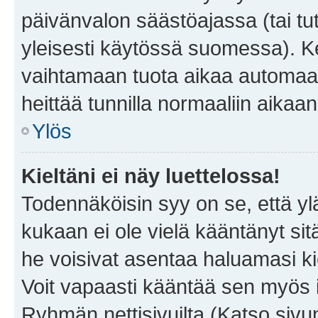
päivänvalon säästöajassa (tai tu
yleisesti käytössä suomessa). Ke
vaihtamaan tuota aikaa automaatti
heittää tunnilla normaaliin aikaan
Ylös
Kieltäni ei näy luettelossa!
Todennäköisin syy on se, että yläp
kukaan ei ole vielä kääntänyt sitä 
he voisivat asentaa haluamasi ki
Voit vapaasti kääntää sen myös i
Ryhmän nettisivuilta (Katso sivun