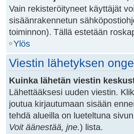
Vain rekisteröityneet käyttäjät v
sisäänrakennetun sähköpostiohjel
toiminnon). Tällä estetään roskap
Ylös
Viestin lähetyksen ong
Kuinka lähetän viestin keskus
Lähettääksesi uuden viestin. Kl
joutua kirjautumaan sisään ennen 
tehdä alueilla on lueteltuna sivun
Voit äänestää, jne.
) lista.