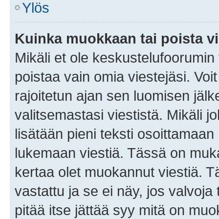
Ylös
Kuinka muokkaan tai poista vi
Mikäli et ole keskustelufoorumin y
poistaa vain omia viestejäsi. Voi
rajoitetun ajan sen luomisen jäl
valitsemastasi viestistä. Mikäli jo
lisätään pieni teksti osoittama
lukemaan viestiä. Tässä on mu
kertaa olet muokannut viestiä. Tä
vastattu ja se ei näy, jos valvoja
pitää itse jättää syy mitä on muo