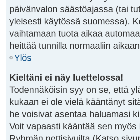
päivänvalon säästöajassa (tai tu
yleisesti käytössä suomessa). Ke
vaihtamaan tuota aikaa automaatti
heittää tunnilla normaaliin aikaan
Ylös
Kieltäni ei näy luettelossa!
Todennäköisin syy on se, että yläp
kukaan ei ole vielä kääntänyt sitä 
he voisivat asentaa haluamasi ki
Voit vapaasti kääntää sen myös i
Ryhmän nettisivuilta (Katso sivun