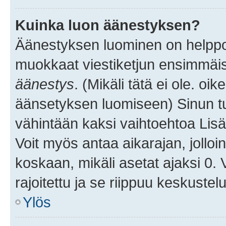
Kuinka luon äänestyksen?
Äänestyksen luominen on helppoa.
muokkaat viestiketjun ensimmäis
äänestys
. (Mikäli tätä ei ole. oik
äänsetyksen luomiseen) Sinun tu
vähintään kaksi vaihtoehtoa Lisää
Voit myös antaa aikarajan, jolloi
koskaan, mikäli asetat ajaksi 0.
rajoitettu ja se riippuu keskustel
Ylös