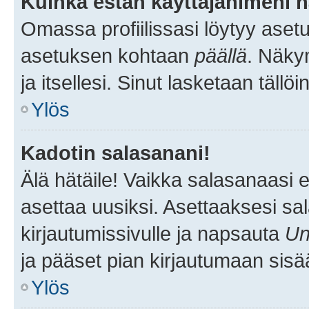
Kuinka estän käyttäjänimeni n
Omassa profiilissasi löytyy aset
asetuksen kohtaan
päällä
. Näkym
ja itsellesi. Sinut lasketaan tällö
Ylös
Kadotin salasanani!
Älä hätäile! Vaikka salasanaasi 
asettaa uusiksi. Asettaaksesi s
kirjautumissivulle ja napsauta
Un
ja pääset pian kirjautumaan sisä
Ylös