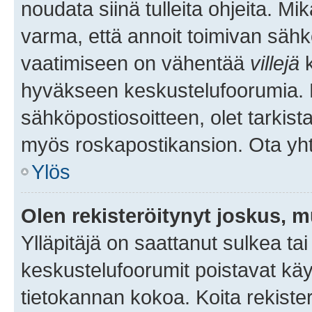
noudata siinä tulleita ohjeita. Mi
varma, että annoit toimivan sähk
vaatimiseen on vähentää
villejä
k
hyväkseen keskustelufoorumia. Mi
sähköpostiosoitteen, olet tarkista
myös roskapostikansion. Ota yhte
Ylös
Olen rekisteröitynyt joskus, 
Ylläpitäjä on saattanut sulkea ta
keskustelufoorumit poistavat k
tietokannan kokoa. Koita rekister