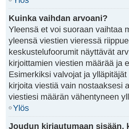
Kuinka vaihdan arvoani?
Yleensä et voi suoraan vaihtaa 
yleensä viestien vieressä riippu
keskustelufoorumit näyttävät ar
kirjoittamien viestien määrää ja er
Esimerkiksi valvojat ja ylläpitäjä
kirjoita viestiä vain nostaakses
viestiesi määrän vähentyneen yl
Ylös
Joudun kirjautumaan sisään, k