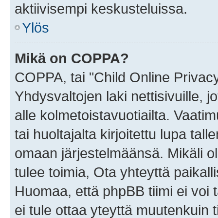
aktiivisempi keskusteluissa.
Ylös
Mikä on COPPA?
COPPA, tai "Child Online Privac
Yhdysvaltojen laki nettisivuille, 
alle kolmetoistavuotiailta. Vaa
tai huoltajalta kirjoitettu lupa ta
omaan järjestelmäänsä. Mikäli 
tulee toimia, Ota yhteyttä paika
Huomaa, että phpBB tiimi ei voi t
ei tule ottaa yteyttä muutenkuin t