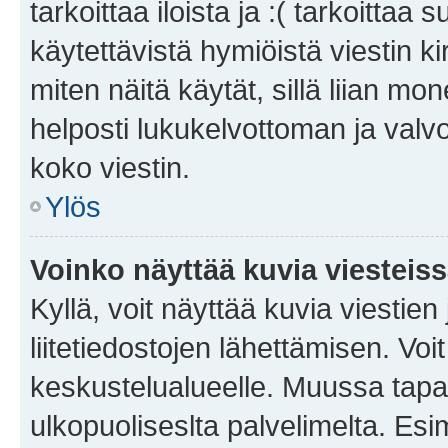
tarkoittaa iloista ja :( tarkoittaa 
käytettävistä hymiöistä viestin k
miten näitä käytät, sillä liian m
helposti lukukelvottoman ja valvo
koko viestin.
Ylös
Voinko näyttää kuvia viesteis
Kyllä, voit näyttää kuvia viestien 
liitetiedostojen lähettämisen. Vo
keskustelualueelle. Muussa tapa
ulkopuoliseslta palvelimelta. Es