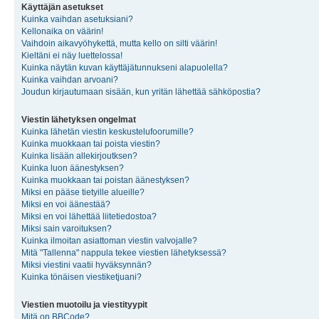
Käyttäjän asetukset
Kuinka vaihdan asetuksiani?
Kellonaika on väärin!
Vaihdoin aikavyöhykettä, mutta kello on silti väärin!
Kieltäni ei näy luettelossa!
Kuinka näytän kuvan käyttäjätunnukseni alapuolella?
Kuinka vaihdan arvoani?
Joudun kirjautumaan sisään, kun yritän lähettää sähköpostia?
Viestin lähetyksen ongelmat
Kuinka lähetän viestin keskustelufoorumille?
Kuinka muokkaan tai poista viestin?
Kuinka lisään allekirjoutksen?
Kuinka luon äänestyksen?
Kuinka muokkaan tai poistan äänestyksen?
Miksi en pääse tietyille alueille?
Miksi en voi äänestää?
Miksi en voi lähettää liitetiedostoa?
Miksi sain varoituksen?
Kuinka ilmoitan asiattoman viestin valvojalle?
Mitä "Tallenna" nappula tekee viestien lähetyksessä?
Miksi viestini vaatii hyväksynnän?
Kuinka tönäisen viestiketjuani?
Viestien muotoilu ja viestityypit
Mitä on BBCode?