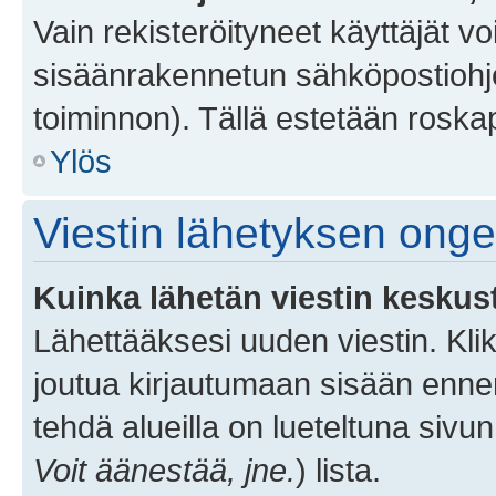
Vain rekisteröityneet käyttäjät v
sisäänrakennetun sähköpostiohjel
toiminnon). Tällä estetään roskap
Ylös
Viestin lähetyksen ong
Kuinka lähetän viestin keskus
Lähettääksesi uuden viestin. Kl
joutua kirjautumaan sisään ennen 
tehdä alueilla on lueteltuna sivun
Voit äänestää, jne.
) lista.