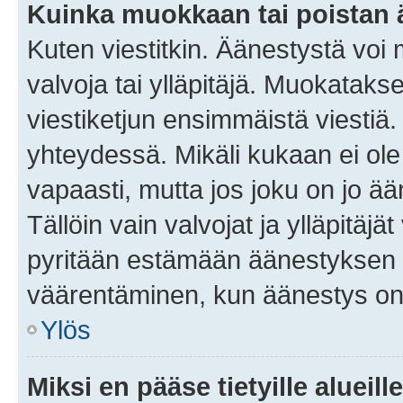
Kuinka muokkaan tai poistan
Kuten viestitkin. Äänestystä voi
valvoja tai ylläpitäjä. Muokatak
viestiketjun ensimmäistä viestiä
yhteydessä. Mikäli kukaan ei ol
vapaasti, mutta jos joku on jo ä
Tällöin vain valvojat ja ylläpitäjä
pyritään estämään äänestyksen 
väärentäminen, kun äänestys on
Ylös
Miksi en pääse tietyille alueill