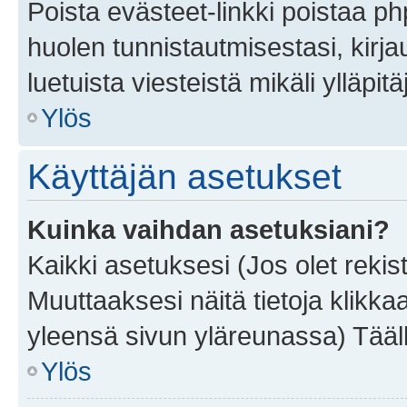
Poista evästeet-linkki poistaa p
huolen tunnistautmisestasi, kirja
luetuista viesteistä mikäli ylläpitä
Ylös
Käyttäjän asetukset
Kuinka vaihdan asetuksiani?
Kaikki asetuksesi (Jos olet rekist
Muuttaaksesi näitä tietoja klikka
yleensä sivun yläreunassa) Tääll
Ylös