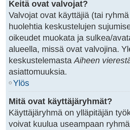
Keitä ovat valvojat?
Valvojat ovat käyttäjiä (tai ryhmä
huolehtia keskustelujen sujumise
oikeudet muokata ja sulkea/avata, 
alueella, missä ovat valvojina. Y
keskustelemasta
Aiheen vierest
asiattomuuksia.
Ylös
Mitä ovat käyttäjäryhmät?
Käyttäjäryhmä on ylläpitäjän työka
voivat kuulua useampaan ryhmään