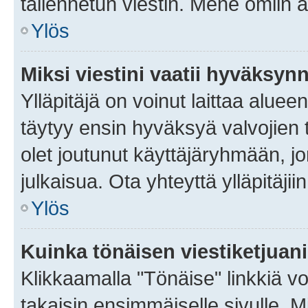
tallennetun viestin. Mene omiin a
Ylös
Miksi viestini vaatii hyväksyn
Ylläpitäjä on voinut laittaa alueen
täytyy ensin hyväksyä valvojien 
olet joutunut käyttäjäryhmään, jo
julkaisua. Ota yhteyttä ylläpitäjii
Ylös
Kuinka tönäisen viestiketjuan
Klikkaamalla "Tönäise" linkkiä voi
takaisin ensimmäiselle sivulle. M