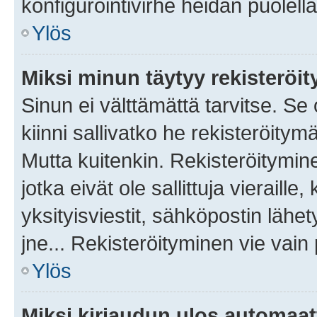
konfigurointivirhe heidän puolella
Ylös
Miksi minun täytyy rekisteröit
Sinun ei välttämättä tarvitse. Se
kiinni sallivatko he rekisteröitym
Mutta kuitenkin. Rekisteröitymine
jotka eivät ole sallittuja vierail
yksityisviestit, sähköpostin lähet
jne... Rekisteröityminen vie vain
Ylös
Miksi kirjaudun ulos automaat