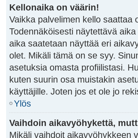
Kellonaika on väärin!
Vaikka palvelimen kello saattaa 
Todennäköisesti näytettävä aika
aika saatetaan näyttää eri aika
olet. Mikäli tämä on se syy. Si
asetuksia omasta profiilistasi. 
kuten suurin osa muistakin asetuks
käyttäjille. Joten jos et ole jo rek
Ylös
Vaihdoin aikavyöhykettä, mutta 
Mikäli vaihdoit aikavyöhykkeen 