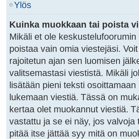
Ylös
Kuinka muokkaan tai poista vi
Mikäli et ole keskustelufoorumin y
poistaa vain omia viestejäsi. Voi
rajoitetun ajan sen luomisen jäl
valitsemastasi viestistä. Mikäli jo
lisätään pieni teksti osoittama
lukemaan viestiä. Tässä on mu
kertaa olet muokannut viestiä. Tä
vastattu ja se ei näy, jos valvoja
pitää itse jättää syy mitä on muo