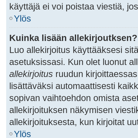
käyttäjä ei voi poistaa viestiä, jo
Ylös
Kuinka lisään allekirjoutksen?
Luo allekirjoitus käyttääksesi si
asetuksissasi. Kun olet luonut all
allekirjoitus
ruudun kirjoittaessasi
lisättäväksi automaattisesti kaikki
sopivan vaihtoehdon omista asetu
allekirjoituksen näkymisen viesti
allekirjoituksesta, kun kirjoitat uu
Ylös